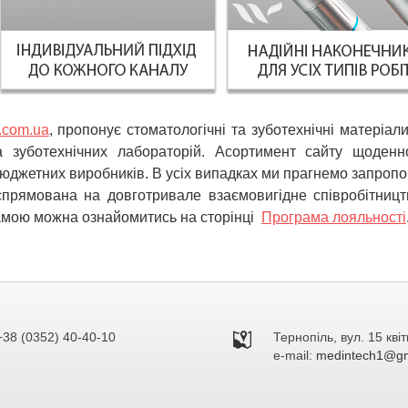
.com.ua
, пропонує стоматологічні та зуботехнічні матеріал
та зуботехнічних лабораторій. Асортимент сайту щоде
і бюджетних виробників. В усіх випадках ми прагнемо запро
ї спрямована на довготривале взаємовигідне співробітниц
рамою можна ознайомитись на сторінці
Програма лояльності
+38 (0352) 40-40-10
Тернопіль, вул. 15 квіт
e-mail:
medintech1@gm