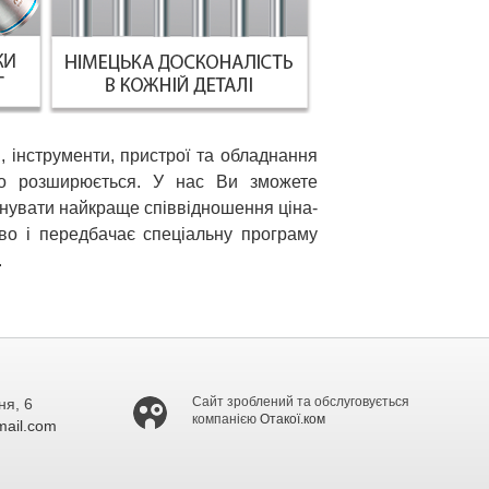
и, інструменти, пристрої та обладнання
нно розширюється. У нас Ви зможете
понувати найкраще співвідношення ціна-
тво і передбачає спеціальну програму
.
Сайт зроблений та обслуговується
ня, 6
компанією
Отакої.ком
ail.com