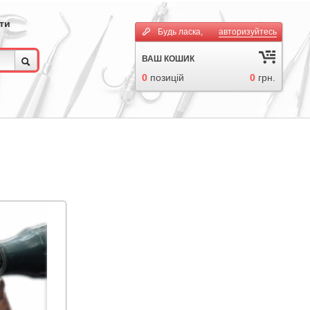
ти
Будь ласка,
авторизуйтесь
ВАШ КОШИК
0
позицій
0
грн.