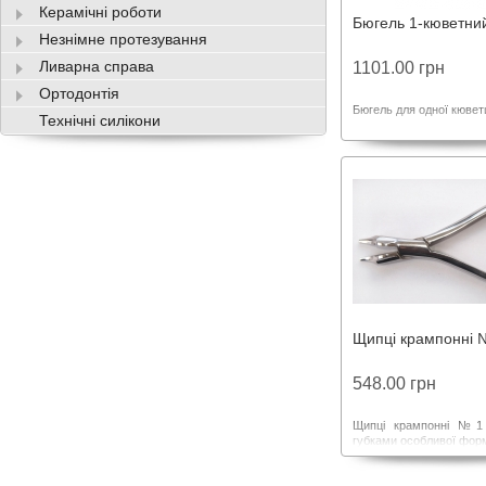
Керамічні роботи
Бюгель 1-кюветни
Незнімне протезування
Ливарна справа
1101.00 грн
Ортодонтія
Бюгель для одної кювет
Технічні силікони
Щипці крампонні 
548.00 грн
Щипці крампонні №1 
губками особливої форм
для захоплювання, пе
згинання різних