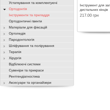
Устаткування та комплектуючі
Інструмент для за
Ортодонтія
дистальних кінців
.030"/0,76мм DO.2
Інструменти та приладдя
217.00 грн
Ортодонтичні гвинти
Матеріали для фіксацій
Ортопедія
Пародонтологія
Шліфування та полірування
Терапія
Хірургія
Відбілюючі системи
Сувеніри та прикраси
Рентгендіагностика
Аксесуари та органайзери