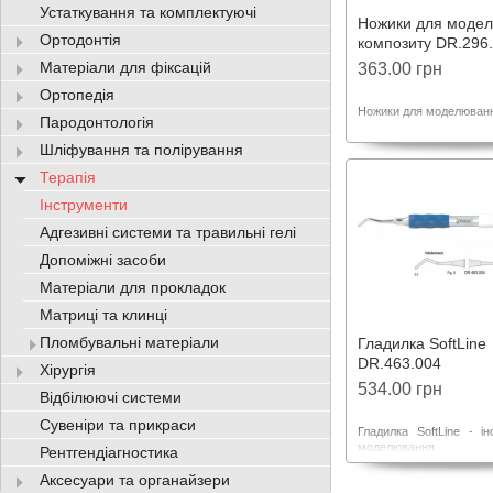
Устаткування та комплектуючі
Ножики для моде
Ортодонтія
композиту DR.296
Матеріали для фіксацій
363.00 грн
Ортопедія
Ножики для моделюванн
Пародонтологія
Шліфування та полірування
Терапія
Інструменти
Адгезивні системи та травильні гелі
Допоміжні засоби
Матеріали для прокладок
Матриці та клинці
Пломбувальні матеріали
Гладилка SoftLine
DR.463.004
Хірургія
534.00 грн
Відбілюючі системи
Сувеніри та прикраси
Гладилка SoftLine - і
моделювання ком
Рентгендіагностика
матеріалу. Гумові накл
Аксесуари та органайзери
забезпечують хороше 