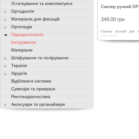
Устаткування та комплектуючі
Скалер ручний DP
Ортодонтія
Матеріали для фіксацій
348.00 грн
Ортопедія
Скалер ручний для з
Пародонтологія
відкладень.
Інструменти
Матеріали
Шліфування та полірування
Терапія
Хірургія
Відбілюючі системи
Сувеніри та прикраси
Рентгендіагностика
Аксесуари та органайзери