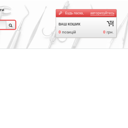
ти
Будь ласка,
авторизуйтесь
ВАШ КОШИК
0
позицій
0
грн.