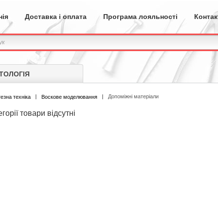
нія
Доставка і оплата
Програма лояльності
Контак
ТОЛОГІЯ
Допоміжні матеріали
езна техніка
Воскове моделювання
егорії товари відсутні