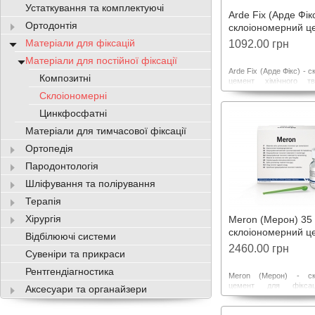
Устаткування та комплектуючі
Arde Fix (Арде Фік
Ортодонтія
склоіономерний ц
фіксацій
Матеріали для фіксацій
1092.00 грн
Матеріали для постійної фіксації
Arde Fix (Арде Фікс) - 
Композитні
цемент хімічного тв
фіксації вкладок, накл
Склоіономерні
мостів, кореневи
ортодонтичних кілець.
Цинкфосфатні
адгезію до емалі 
Матеріали для тимчасової фіксації
Характеризуєтьс
розчинністю в рідинах.
Ортопедія
Пародонтологія
Шліфування та полірування
Терапія
Хірургія
Meron (Мерон) 35
склоіономерний ц
Відбілюючі системи
фіксацій
2460.00 грн
Сувеніри та прикраси
Рентгендіагностика
Meron (Мерон) - скл
цемент для фіксац
Аксесуари та органайзери
мостовидних протезі
штифтів, ортодонтич