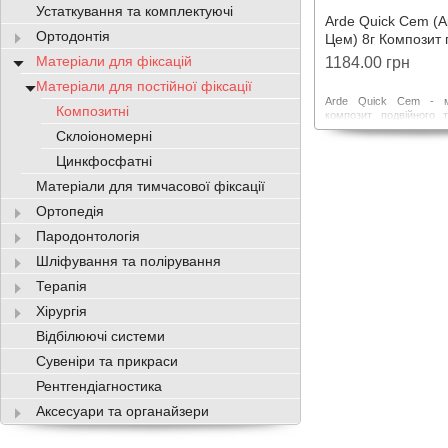
Устаткування та комплектуючі
Arde Quick Cem (А
Ортодонтія
Цем) 8г Композит 
твердіння
Матеріали для фіксацій
1184.00 грн
Матеріали для постійної фіксації
Arde Quick Cem - мі
Композитні
композит подвійного 
постійної фіксації він
Склоіономерні
вкладок, накладок
штифтів і ортодонти
Цинкфосфатні
Висока рентгенокон
Матеріали для тимчасової фіксації
флуоресцентність, хоро
Паковання: шприц-автом
Ортопедія
Пародонтологія
Шліфування та полірування
Терапія
Хірургія
Відбілюючі системи
Сувеніри та прикраси
Рентгендіагностика
Аксесуари та органайзери