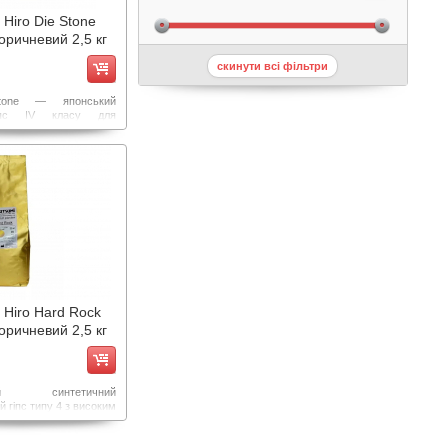
 Hiro Die Stone
оричневий 2,5 кг
скинути всі фільтри
tone — японський
гіпс IV класу для
х моделей. Колір:
чневий.
імальне розширення
яткова твердість (83
но гладка поверхня.
у Hiro Hard Rock
оричневий 2,5 кг
ний синтетичний
й гіпс типу 4 з високим
цності. Що складається
ених відібраних альфа