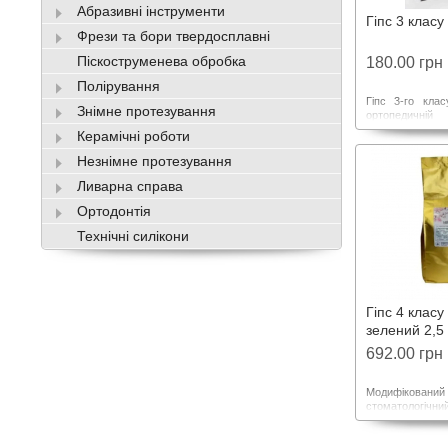
Абразивні інструменти
Гіпс 3 класу 
Фрези та бори твердосплавні
Піскоструменева обробка
180.00 грн
Полірування
Гіпс 3-го клас
Знімне протезування
ортопедичній
виготовлення ді
Керамічні роботи
моделей в техно
протезування, 
Незнімне протезування
базисів в кювет
Ливарна справа
моделей в оклюд
Ортодонтія
Технічні силікони
Гіпс 4 класу
зелений 2,5 
692.00 грн
Модифікова
стоматологічний
кофіціентом міц
з суміші очище