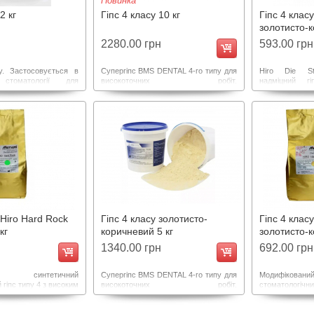
Новинка
2 кг
Гіпс 4 класу 10 кг
Гіпс 4 класу
золотисто-к
2280.00 грн
593.00 грн
у. Застосовується в
Супергіпс BMS DENTAL 4-го типу для
Hiro Die S
 стоматології для
високоточних робіт.
надміцний 
агностичних і робочих
Використовується для виготовлення
високоточни
логії знімного зубного
моделей коронкової частини зубів у
золотисто-кори
гіпсування воскових
зуботехнічних лабораторіях при
Переваги:мін
у, а також гіпсування
знімному, незнімному та
(0,15%), вин
аторі.
імплантологічному протезуванні.
МПа) та ідеаль
Міцність для стискання: 950 кг/см .
 Hiro Hard Rock
Гіпс 4 класу золотисто-
Гіпс 4 клас
кг
коричневий 5 кг
золотисто-к
1340.00 грн
692.00 грн
ний синтетичний
Супергіпс BMS DENTAL 4-го типу для
Модифікова
 гіпс типу 4 з високим
високоточних робіт.
стоматологічни
ності. Що складається
Використовується для виготовлення
кофіціентом мі
них відібраних альфа
моделей коронкової частини зубів у
з суміші очищ