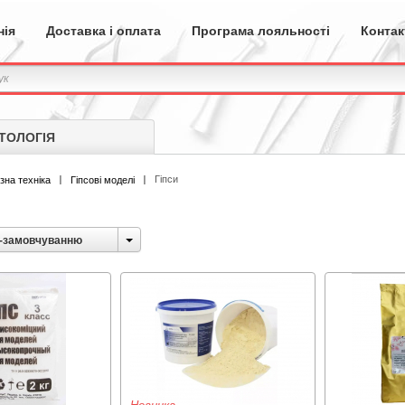
нія
Доставка і оплата
Програма лояльності
Контак
ТОЛОГІЯ
Гіпси
зна техніка
Гіпсові моделі
-замовчуванню