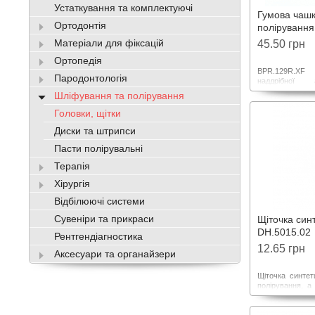
Устаткування та комплектуючі
Гумова чашк
Ортодонтія
полірування
натуральних
Матеріали для фіксацій
45.50 грн
BPR.129R.X
Ортопедія
BPR.129R.XF
Пародонтологія
наддрібної 
полірування 
Шліфування та полірування
очищення нату
використов
Головки, щітки
полірувальними
Диски та штрипси
Діаметр 6,5
Рекомендован
Пасти полірувальні
20000 об/хв.
Терапія
Хірургія
Відбілюючі системи
Сувеніри та прикраси
Щіточка синт
DH.5015.02
Рентгендіагностика
12.65 грн
Аксесуари та органайзери
Щіточка синтет
полірування, а
відкладень.