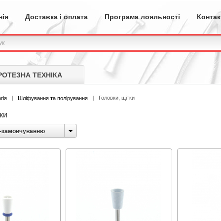
нія
Доставка і оплата
Програма лояльності
Контак
РОТЕЗНА ТЕХНІКА
Головки, щітки
гія
Шліфування та полірування
ки
-замовчуванню