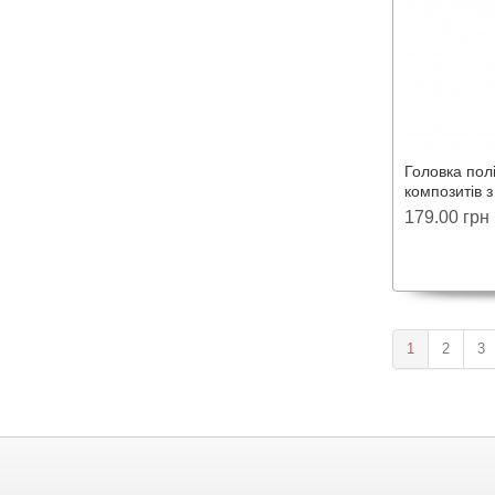
Головка пол
композитів 
RCO.107R.F
179.00 грн
1
2
3