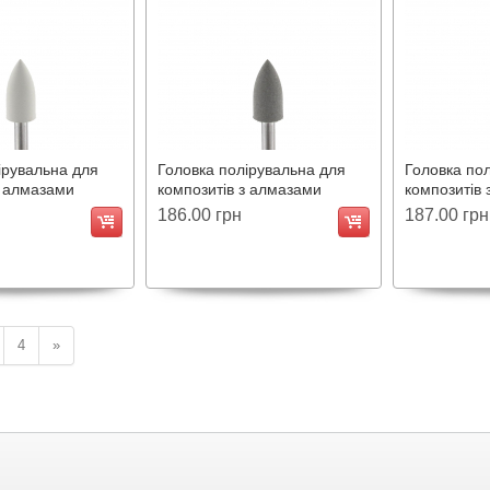
попереднє полірування. Має
попереднє 
тривалий термін служби.
тривалий термі
ірувальна для
Головка полірувальна для
Головка по
з алмазами
композитів з алмазами
композитів
RCO.107R.M
RCO.196R.
186.00 грн
187.00 грн
4
»