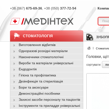
+38 (067)
675-69-36
, +38 (050)
377-72-54
Компа
СТОМАТОЛОГІЯ
ЗУБОП
Виготовлення відбитків
Стоматоло
Одноразові розхідні матеріали
Головки, щіт
Наконечники стоматологічні
Вироби та матеріали універсальні
по
сортувати:
Ендодонтія
Гігієна та профілактика
Дезінфекція та стерилізація
Бори та аксесуари
Демонстраційні посібники
Захисні засоби персоналу та пацієнтів
Інструменти та приладдя універсальні