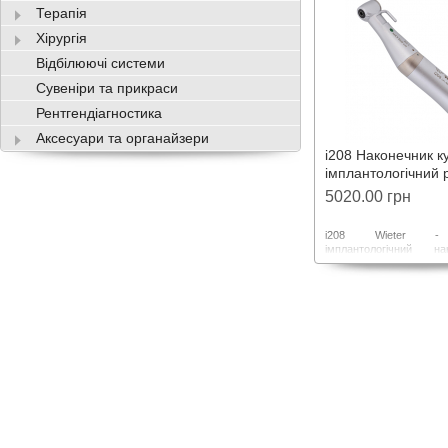
Його переваги: низький
Терапія
відсутність вібрації, 
ергономічність. Макс
Хірургія
40000 об/хв.
Відбілюючі системи
Сувеніри та прикраси
Рентгендіагностика
Аксесуари та органайзери
i208 Наконечник к
імплантологічний 
5020.00 грн
i208 Wieter - 
імплантологічний н
редукцією 20:1. Меха
роз'єднання дозволяє
ефективно провест
внутрішніх частин
бслуговування наконеч