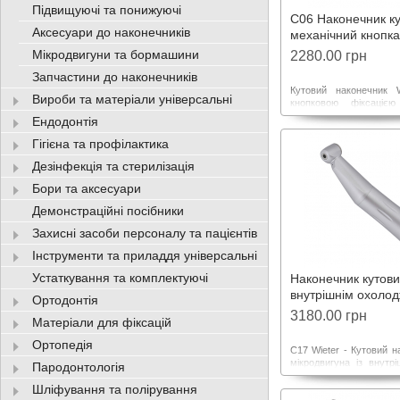
Підвищуючі та понижуючі
C06 Наконечник к
Аксесуари до наконечників
механічний кнопка
Мікродвигуни та бормашини
2280.00 грн
Запчастини до наконечників
Кутовий наконечник 
Вироби та матеріали універсальні
кнопковою фіксаціє
маленьку голівку д
Ендодонтія
доступу до будь-якої ч
порожнини. Картрі
Гігієна та профілактика
опорними підшипника
Дезінфекція та стерилізація
ресурс наконечника
рівень шуму та вібрації.
Бори та аксесуари
Демонстраційні посібники
Захисні засоби персоналу та пацієнтів
Інструменти та приладдя універсальні
Устаткування та комплектуючі
Наконечник кутови
внутрішнім охоло
Ортодонтія
C17
3180.00 грн
Матеріали для фіксацій
Ортопедія
С17 Wieter - Кутовий н
мікродвигуна із внутр
Пародонтологія
охолодженням та
Шліфування та полірування
механізмом фіксації 