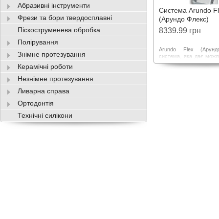
Абразивні інструменти
Система Arundo F
Фрези та бори твердосплавні
(Арундо Флекс)
вигот.безштифт. ро
Піскоструменева обробка
8339.99 грн
моделей
Полірування
Arundo Flex (Арун
Знімне протезування
система, яка дає можли
економити час та розхі
Керамічні роботи
при виготовленні розбі
В комплекті: 5 модел
Незнімне протезування
ізоляційна рідина.
Ливарна справа
Ортодонтія
Технічні силікони