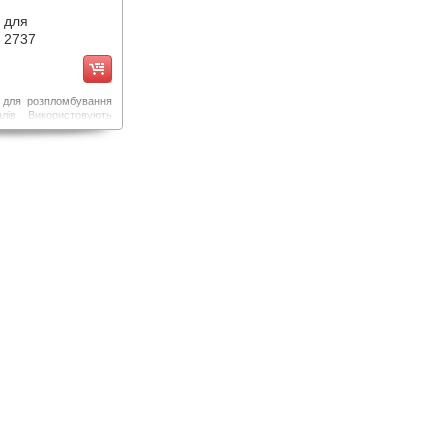
 для
ї 2737
б для розпломбування
лів. Використовують
буванні кореневих
я очищення від
 матеріалу на основі
латів, епоксидних,
малінових смол та
нольних цементів