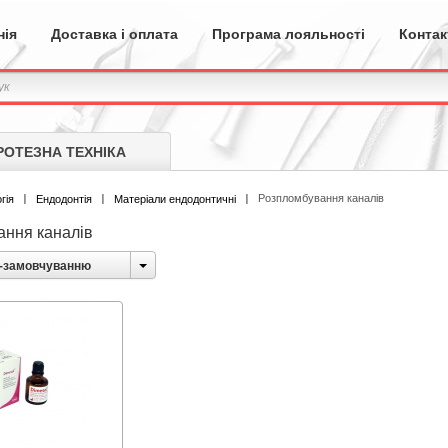
нія
Доставка і оплата
Програма лояльності
Контак
РОТЕЗНА ТЕХНІКА
Розпломбування каналів
гія
Ендодонтія
Матеріали ендодонтичні
ння каналів
-замовчуванню