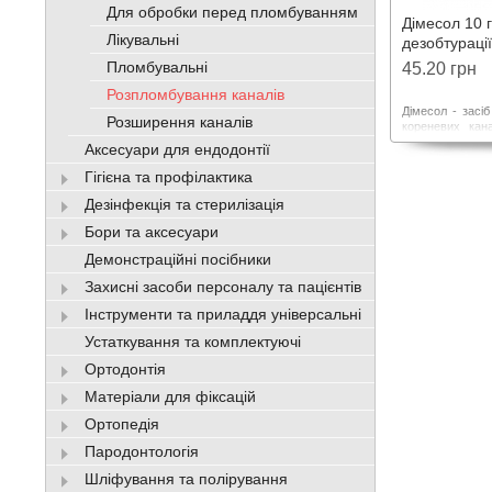
Для обробки перед пломбуванням
Дімесол 10 г
Лікувальні
дезобтураці
Пломбувальні
45.20 грн
Розпломбування каналів
Дімесол - засі
Розширення каналів
кореневих кана
при переплом
Аксесуари для ендодонтії
каналів дл
пломбувального
Гігієна та профілактика
олігоефіракри
Дезінфекція та стерилізація
резорцин-фор
цинкоксид-евге
Бори та аксесуари
Демонстраційні посібники
Захисні засоби персоналу та пацієнтів
Інструменти та приладдя універсальні
Устаткування та комплектуючі
Ортодонтія
Матеріали для фіксацій
Ортопедія
Пародонтологія
Шліфування та полірування