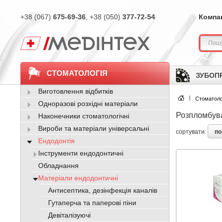
+38 (067)
675-69-36
, +38 (050)
377-72-54
Компа
СТОМАТОЛОГІЯ
ЗУБОП
Виготовлення відбитків
Стоматоло
Одноразові розхідні матеріали
Розпломбува
Наконечники стоматологічні
Вироби та матеріали універсальні
по
сортувати:
Ендодонтія
Інструменти ендодонтичні
Обладнання
Матеріали ендодонтичні
Антисептика, дезінфекція каналів
Гутаперча та паперові піни
Девіталізуючі