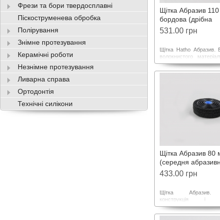
Фрези та бори твердосплавні
Щітка Абразив 11
Піскоструменева обробка
бордова (дрібна
абразивність) 255 
Полірування
531.00 грн
Знімне протезування
Щітка Hatho Абразив. 
Керамічні роботи
волокнистого матеріа
Brite™, забезпечує три
Незнімне протезування
служби та підтриму
баланс форми. Зап
Ливарна справа
система відламу к
Ортодонтія
шліфування акрилів, 
термопластів.
Технічні силікони
Щітка Абразив 80
(середня абразивн
80 VL/4
433.00 грн
Щітка Абразив. 
конструкція і ви
волокнистого матеріа
Brite™ забезпечує три