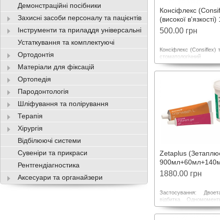
Демонстраційні посібники
Консіфлекс (Consif
Захисні засоби персоналу та пацієнтів
(високої в'язкості)
40г С-силікон 2611
Інструменти та приладдя універсальні
500.00 грн
Устаткування та комплектуючі
Консіфлекс (Consiflex) 
Ортодонтія
стоматологічний в
високов'язкий. Приз
Матеріали для фіксацій
застосування в ор
стоматології для
Ортопедія
анатомічних відбиткі
Пародонтологія
шару в техніці д
(двоетапного або од
Шліфування та полірування
відбитка
Терапія
Хірургія
Відбілюючі системи
Сувеніри та прикраси
Zetaplus (Зетаплю
900мл+60мл+140м
Рентгендіагностика
силікон відбитков
1880.00 грн
Аксесуари та органайзери
Застосування: Двоет
відбитка. Одномомент
матеріалами різної
Оптимальна жорстк