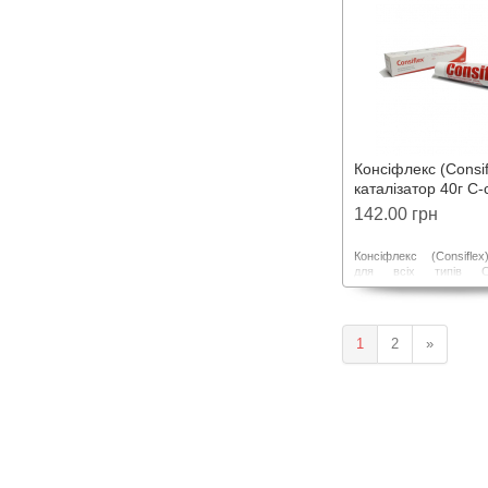
затвердіння. При зн
відбитку використовує
індивідуальної ложки.
Консіфлекс (Consif
каталізатор 40г С-
142.00 грн
Консіфлекс (Consiflex
для всіх типів С-с
відбиткового матеріалу C
1
2
»