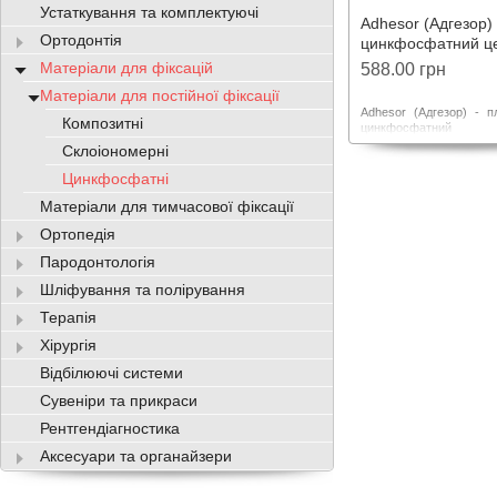
Устаткування та комплектуючі
Adhesor (Адгезор) 
Ортодонтія
цинкфосфатний ц
Матеріали для фіксацій
588.00 грн
Матеріали для постійної фіксації
Adhesor (Адгезор) - 
Композитні
цинкфосфатний 
Призначений у якості 
Склоіономерні
пломби із композиту, д
пломб, фіксації короно
Цинкфосфатні
мостовидних протезів
Матеріали для тимчасової фіксації
пломбування кореневи
гутаперчею.
Ортопедія
Пародонтологія
Шліфування та полірування
Терапія
Хірургія
Відбілюючі системи
Сувеніри та прикраси
Рентгендіагностика
Аксесуари та органайзери